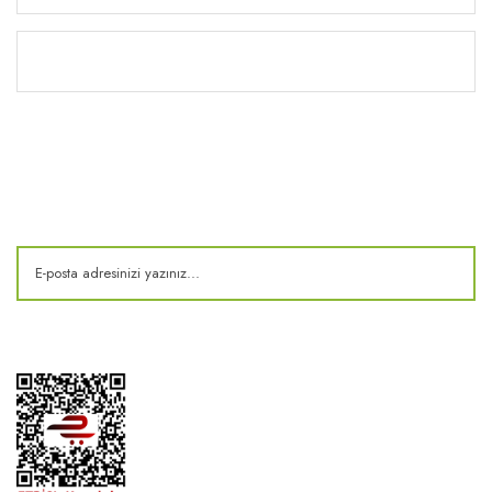
Kitaplık
E-Bülten
Kampanya ve fırsatlardan haberdar olun!