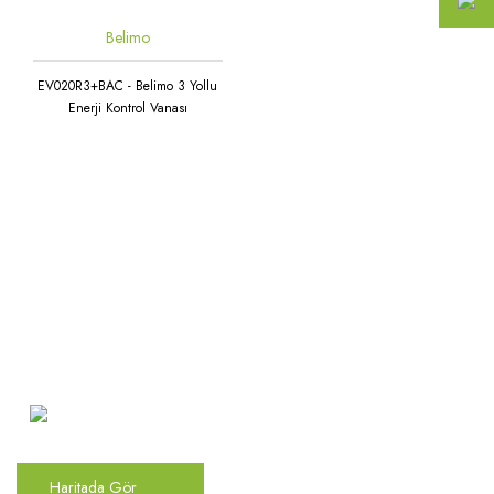
Belimo
EV020R3+BAC - Belimo 3 Yollu
Enerji Kontrol Vanası
Atakent Mah. Türkler Cad.
Göktürk Sok. No: 28/A
Ümraniye / İstanbul
Haritada Gör