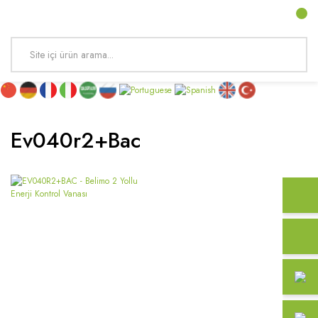
Ev040r2+bac