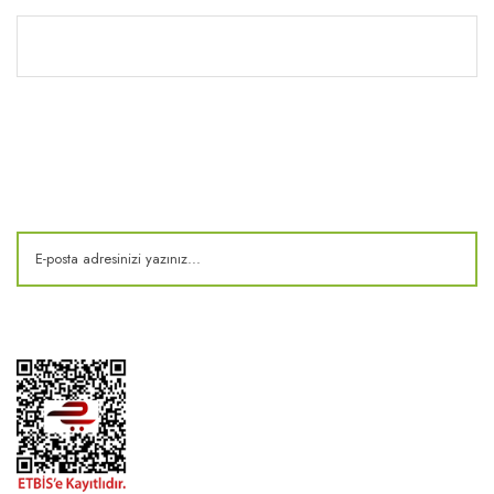
Kitaplık
E-Bülten
Kampanya ve fırsatlardan haberdar olun!