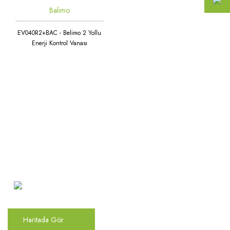
Belimo
EV040R2+BAC - Belimo 2 Yollu
Enerji Kontrol Vanası
Atakent Mah. Türkler Cad.
Göktürk Sok. No: 28/A
Ümraniye / İstanbul
Haritada Gör