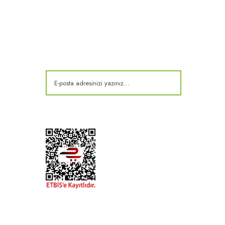
E-Bülten
Kampanya ve fırsatlardan haberdar olun!
t
k