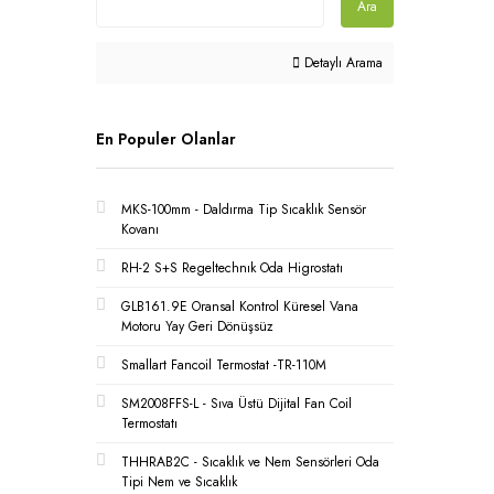
Ara
Detaylı Arama
En Populer Olanlar
MKS-100mm - Daldırma Tip Sıcaklık Sensör
Kovanı
RH-2 S+S Regeltechnık Oda Higrostatı
GLB161.9E Oransal Kontrol Küresel Vana
Motoru Yay Geri Dönüşsüz
Smallart Fancoil Termostat -TR-110M
SM2008FFS-L - Sıva Üstü Dijital Fan Coil
Termostatı
THHRAB2C - Sıcaklık ve Nem Sensörleri Oda
Tipi Nem ve Sıcaklık