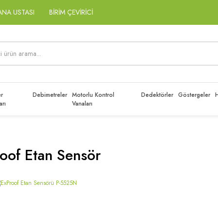
ANA USTASI
BİRİM ÇEVİRİCİ
r
Debimetreler
Motorlu Kontrol
Dedektörler
Göstergeler
H
arı
Vanaları
oof Etan Sensör