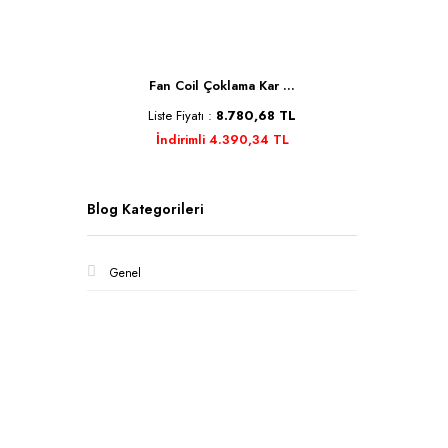
Se ...
Fan Coil Çoklama Kar ...
Kele
TL
Liste Fiyatı :
8.780,68 TL
Liste 
İndirimli 4.390,34 TL
İnd
Blog Kategorileri
Genel