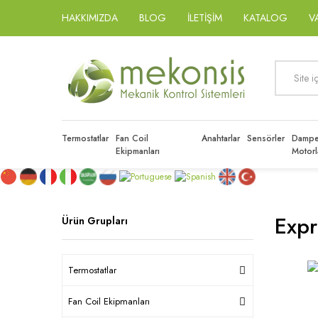
HAKKIMIZDA
BLOG
İLETİŞİM
KATALOG
V
Termostatlar
Fan Coil
Anahtarlar
Sensörler
Dampe
Ekipmanları
Motorl
Expr
Ürün Grupları
Termostatlar
Fan Coil Ekipmanları