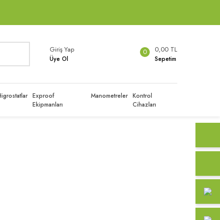
Giriş Yap
0,00 TL
0
Üye Ol
Sepetim
igrostatlar
Exproof
Manometreler
Kontrol
Ekipmanları
Cihazları