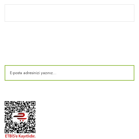
Kitaplık
E-Bülten
Kampanya ve fırsatlardan haberdar olun!