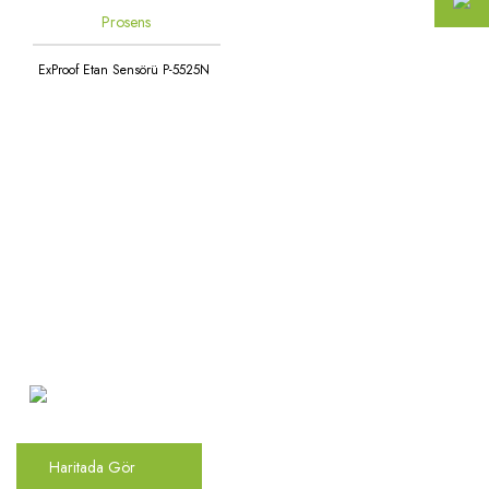
Prosens
ExProof Etan Sensörü P-5525N
Atakent Mah. Türkler Cad.
Göktürk Sok. No: 28/A
Ümraniye / İstanbul
Haritada Gör