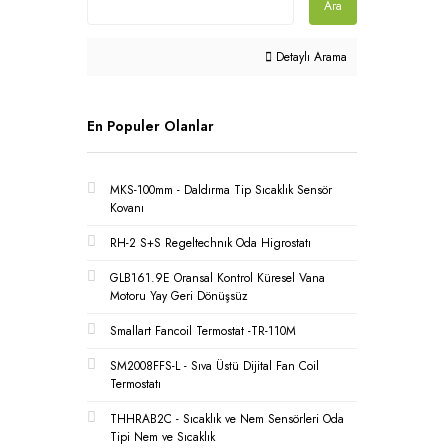
Ara
Detaylı Arama
En Populer Olanlar
MKS-100mm - Daldırma Tip Sıcaklık Sensör
Kovanı
RH-2 S+S Regeltechnık Oda Higrostatı
GLB161.9E Oransal Kontrol Küresel Vana
Motoru Yay Geri Dönüşsüz
Smallart Fancoil Termostat -TR-110M
SM2008FFS-L - Sıva Üstü Dijital Fan Coil
Termostatı
THHRAB2C - Sıcaklık ve Nem Sensörleri Oda
Tipi Nem ve Sıcaklık