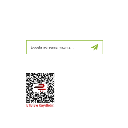
E-Bülten
Kampanya ve fırsatlardan haberdar olun!
t
k