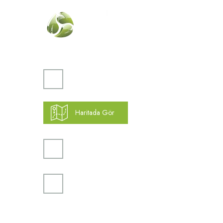
Kurumsa
Hakkımız
Vizyon
Atakent Mah. Türkler Cad.
Misyon
Göktürk Sok. No: 28/A
İletişim
Ümraniye / İstanbul
Haritada Gör
Yardım
K.V.K.K
0(216) 504 66 94
Gizlilik ve
Kargo Taki
info@mekonsis.com
Yeni Üyelik