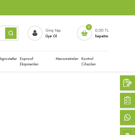
0
Giriş Yap
0,00 TL
Üye Ol
Sepetim
igrostatlar
Exproof
Manometreler
Kontrol
Ekipmanları
Cihazları