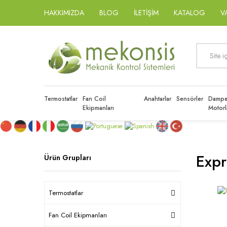
HAKKIMIZDA
BLOG
İLETİŞİM
KATALOG
V
Termostatlar
Fan Coil
Anahtarlar
Sensörler
Dampe
Ekipmanları
Motorl
Expr
Ürün Grupları
Termostatlar
Fan Coil Ekipmanları