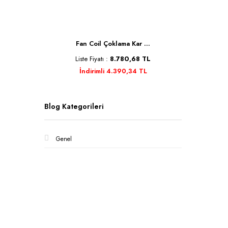
Se ...
Fan Coil Çoklama Kar ...
Kele
TL
Liste Fiyatı :
8.780,68 TL
Liste 
İndirimli 4.390,34 TL
İnd
Blog Kategorileri
Genel