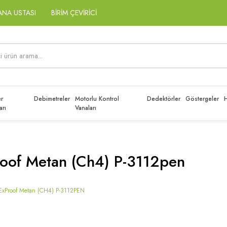
ANA USTASI
BİRİM ÇEVİRİCİ
r
Debimetreler
Motorlu Kontrol
Dedektörler
Göstergeler
H
arı
Vanaları
oof Metan (ch4) P-3112pen