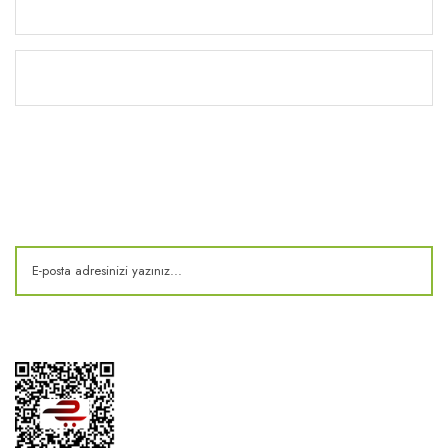
Yardım
Kitaplık
E-Bülten
Kampanya ve fırsatlardan haberdar olun!