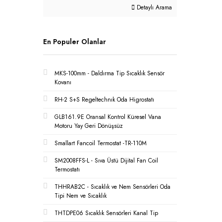
Detaylı Arama
En Populer Olanlar
MKS-100mm - Daldırma Tip Sıcaklık Sensör
Kovanı
RH-2 S+S Regeltechnık Oda Higrostatı
GLB161.9E Oransal Kontrol Küresel Vana
Motoru Yay Geri Dönüşsüz
Smallart Fancoil Termostat -TR-110M
SM2008FFS-L - Sıva Üstü Dijital Fan Coil
Termostatı
THHRAB2C - Sıcaklık ve Nem Sensörleri Oda
Tipi Nem ve Sıcaklık
THTDPE06 Sıcaklık Sensörleri Kanal Tip