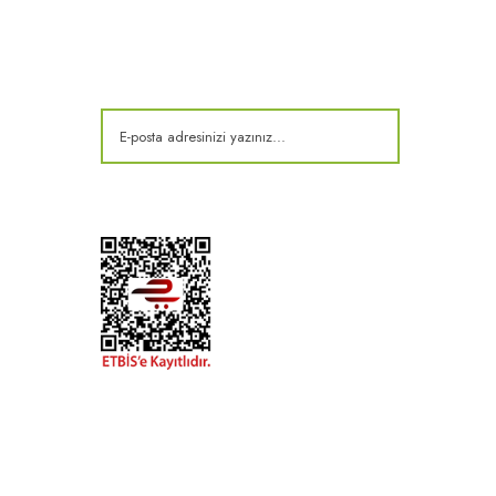
E-Bülten
Kampanya ve fırsatlardan haberdar olun!
t
k