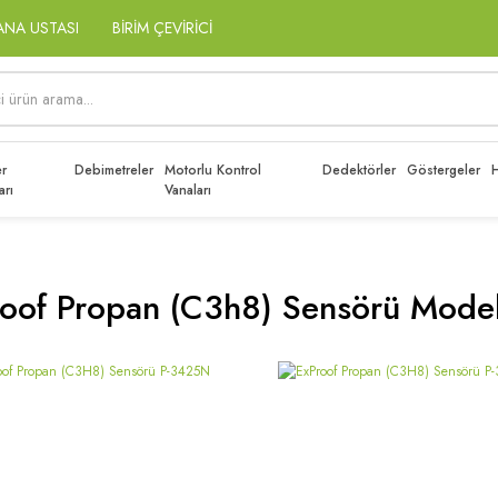
ANA USTASI
BİRİM ÇEVİRİCİ
r
Debimetreler
Motorlu Kontrol
Dedektörler
Göstergeler
H
arı
Vanaları
oof Propan (c3h8) Sensörü Model