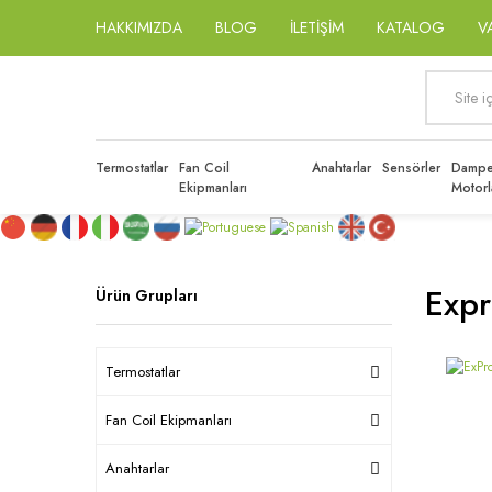
HAKKIMIZDA
BLOG
İLETİŞİM
KATALOG
V
Termostatlar
Fan Coil
Anahtarlar
Sensörler
Dampe
Ekipmanları
Motorl
Expr
Ürün Grupları
Termostatlar
Fan Coil Ekipmanları
Anahtarlar