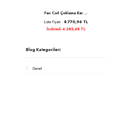
Se ...
Fan Coil Çoklama Kar ...
Kele
TL
Liste Fiyatı :
8.770,96 TL
Liste 
İndirimli 4.385,48 TL
İnd
Blog Kategorileri
Genel
Kurumsa