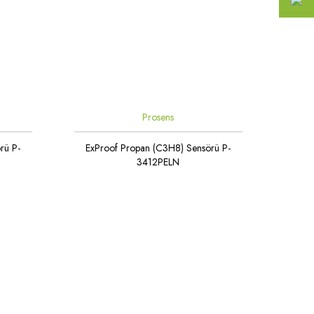
Prosens
rü P-
ExProof Propan (C3H8) Sensörü P-
3412PELN