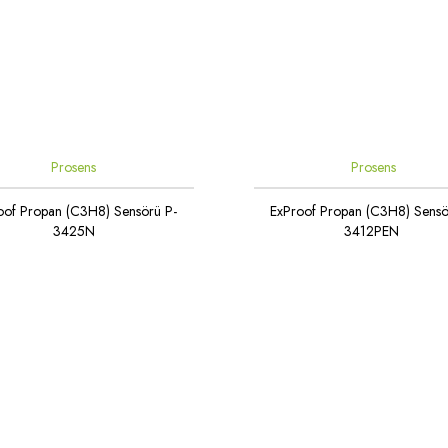
Prosens
Prosens
oof Propan (C3H8) Sensörü P-
ExProof Propan (C3H8) Sensö
3425N
3412PEN