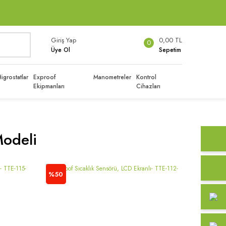
Giriş Yap
0,00 TL
0
Üye Ol
Sepetim
igrostatlar
Exproof
Manometreler
Kontrol
Ekipmanları
Cihazları
Modeli
%50