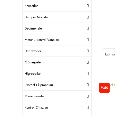
Sensörler
Damper Motorları
Debimetreler
Motorlu Kontrol Vanaları
Dedektörler
ExProo
Göstergeler
Higrostatlar
Exproof Ekipmanları
%50
Manometreler
Kontrol Cihazları