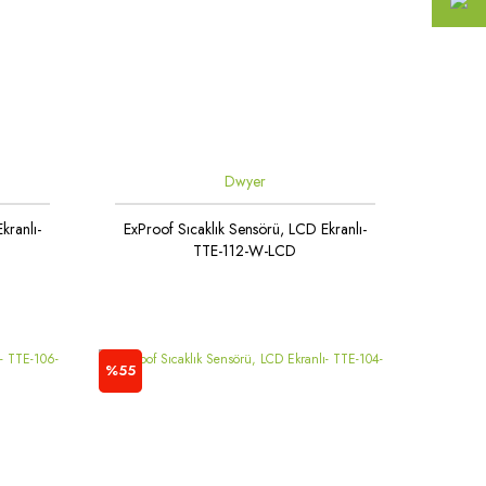
Dwyer
kranlı-
ExProof Sıcaklık Sensörü, LCD Ekranlı-
TTE-112-W-LCD
%55