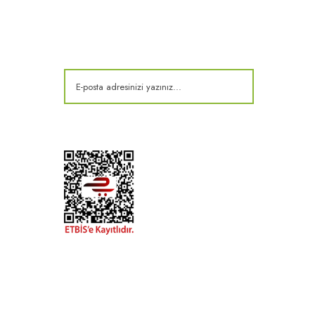
E-Bülten
Kampanya ve fırsatlardan haberdar olun!
t
k