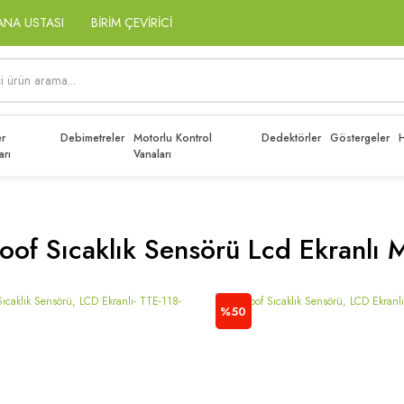
ANA USTASI
BİRİM ÇEVİRİCİ
r
Debimetreler
Motorlu Kontrol
Dedektörler
Göstergeler
H
arı
Vanaları
oof Sıcaklık Sensörü Lcd Ekranlı 
%50