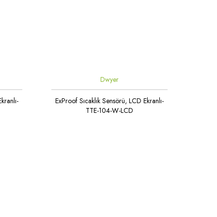
Dwyer
kranlı-
ExProof Sıcaklık Sensörü, LCD Ekranlı-
TTE-104-W-LCD