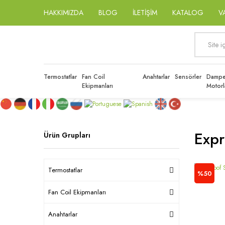
HAKKIMIZDA
BLOG
İLETİŞİM
KATALOG
V
Termostatlar
Fan Coil
Anahtarlar
Sensörler
Dampe
Ekipmanları
Motorl
Expr
Ürün Grupları
Termostatlar
%50
Fan Coil Ekipmanları
Anahtarlar