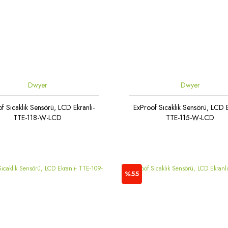
Dwyer
Dwyer
f Sıcaklık Sensörü, LCD Ekranlı-
ExProof Sıcaklık Sensörü, LCD E
TTE-118-W-LCD
TTE-115-W-LCD
%55