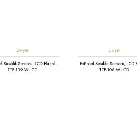
Dwyer
Dwyer
f Sıcaklık Sensörü, LCD Ekranlı-
ExProof Sıcaklık Sensörü, LCD E
TTE-109-W-LCD
TTE-106-W-LCD