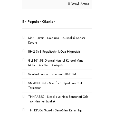
Detaylı Arama
En Populer Olanlar
MKS-100mm - Daldırma Tip Sıcaklık Sensör
Kovanı
RH-2 S+S Regeltechnık Oda Higrostatı
GLB161.9E Oransal Kontrol Küresel Vana
Motoru Yay Geri Dönüşsüz
Smallart Fancoil Termostat -TR-110M
SM2008FFS-L - Sıva Üstü Dijital Fan Coil
Termostatı
THHRAB2C - Sıcaklık ve Nem Sensörleri Oda
Tipi Nem ve Sıcaklık
THTDPE06 Sıcaklık Sensörleri Kanal Tip