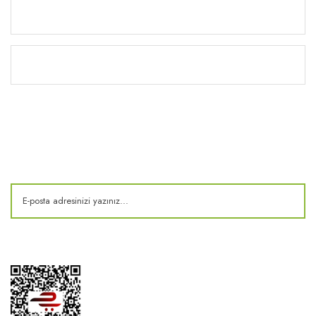
Yardım
Kitaplık
E-Bülten
Kampanya ve fırsatlardan haberdar olun!