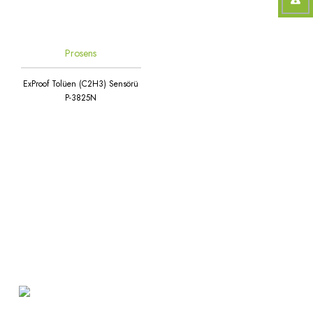
Prosens
ExProof Tolüen (C2H3) Sensörü
P-3825N
Atakent Mah. Türkler Cad.
Göktürk Sok. No: 28/A
Ümraniye / İstanbul