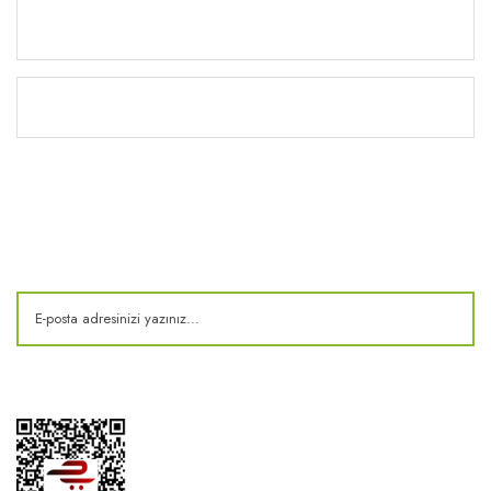
Yardım
Kitaplık
E-Bülten
Kampanya ve fırsatlardan haberdar olun!