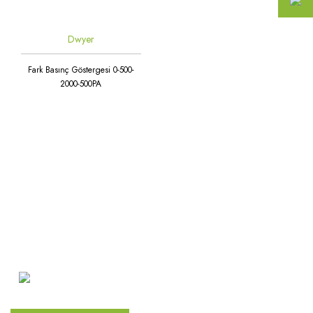
Dwyer
Fark Basınç Göstergesi 0-500-
2000-500PA
Atakent Mah. Türkler Cad.
Göktürk Sok. No: 28/A
Ümraniye / İstanbul