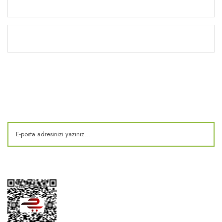
Yardım
Kitaplık
E-Bülten
Kampanya ve fırsatlardan haberdar olun!