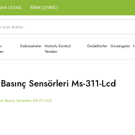
ANA USTASI
BİRİM ÇEVİRİCİ
r
Debimetreler
Motorlu Kontrol
Dedektörler
Göstergeler
H
arı
Vanaları
 Basınç Sensörleri Ms-311-Lcd