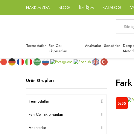
HAKKIMIZDA
BLOG
İLETİŞİM
KATALOG
V
Termostatlar
Fan Coil
Anahtarlar
Sensörler
Dampe
Ekipmanları
Motorl
Fark
Ürün Grupları
Termostatlar
%55
Fan Coil Ekipmanları
Anahtarlar