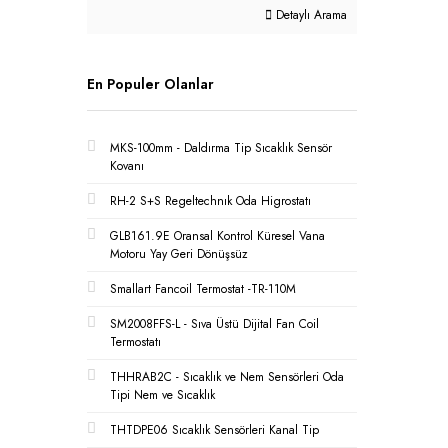
Detaylı Arama
En Populer Olanlar
MKS-100mm - Daldırma Tip Sıcaklık Sensör
Kovanı
RH-2 S+S Regeltechnık Oda Higrostatı
GLB161.9E Oransal Kontrol Küresel Vana
Motoru Yay Geri Dönüşsüz
Smallart Fancoil Termostat -TR-110M
SM2008FFS-L - Sıva Üstü Dijital Fan Coil
Termostatı
THHRAB2C - Sıcaklık ve Nem Sensörleri Oda
Tipi Nem ve Sıcaklık
THTDPE06 Sıcaklık Sensörleri Kanal Tip