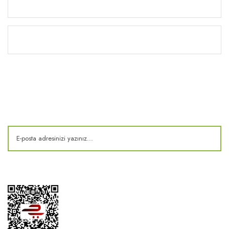
Yardım
Kitaplık
E-Bülten
Kampanya ve fırsatlardan haberdar olun!