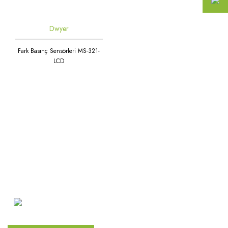
Dwyer
Fark Basınç Sensörleri MS-321-
LCD
Atakent Mah. Türkler Cad.
Göktürk Sok. No: 28/A
Ümraniye / İstanbul