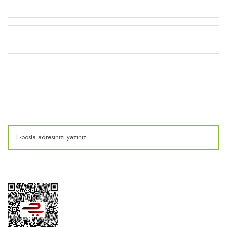
Yardım
Kitaplık
E-Bülten
Kampanya ve fırsatlardan haberdar olun!