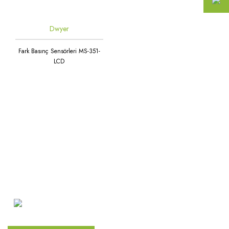
Dwyer
Fark Basınç Sensörleri MS-351-
LCD
Atakent Mah. Türkler Cad.
Göktürk Sok. No: 28/A
Ümraniye / İstanbul