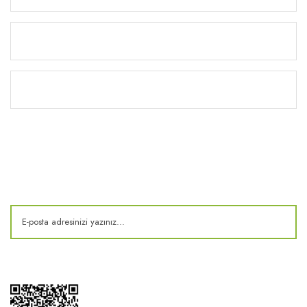
Yardım
Kitaplık
E-Bülten
Kampanya ve fırsatlardan haberdar olun!