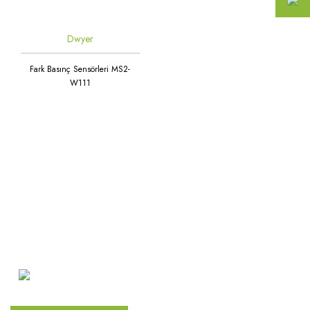
Dwyer
Fark Basınç Sensörleri MS2-
W111
Atakent Mah. Türkler Cad.
Göktürk Sok. No: 28/A
Ümraniye / İstanbul