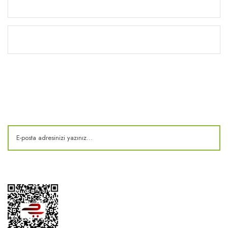
Yardım
Kitaplık
E-Bülten
Kampanya ve fırsatlardan haberdar olun!