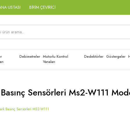
ANA USTASI
BİRİM ÇEVİRİCİ
r
Debimetreler
Motorlu Kontrol
Dedektörler
Göstergeler
H
arı
Vanaları
 Basınç Sensörleri Ms2-W111 Mode