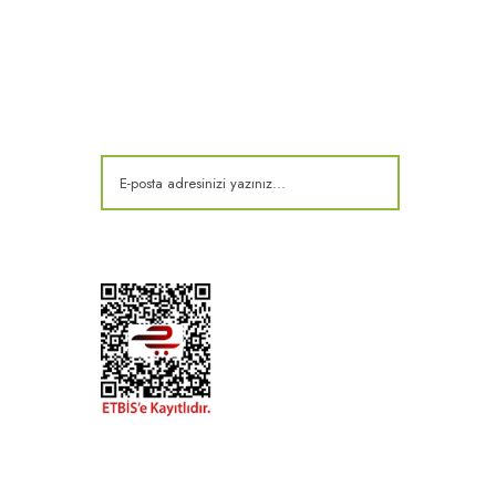
E-Bülten
Kampanya ve fırsatlardan haberdar olun!
t
k