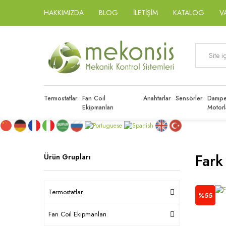
HAKKIMIZDA
BLOG
İLETİŞİM
KATALOG
V
Termostatlar
Fan Coil
Anahtarlar
Sensörler
Dampe
Ekipmanları
Motorl
Fark
Ürün Grupları
Termostatlar
%55
Fan Coil Ekipmanları