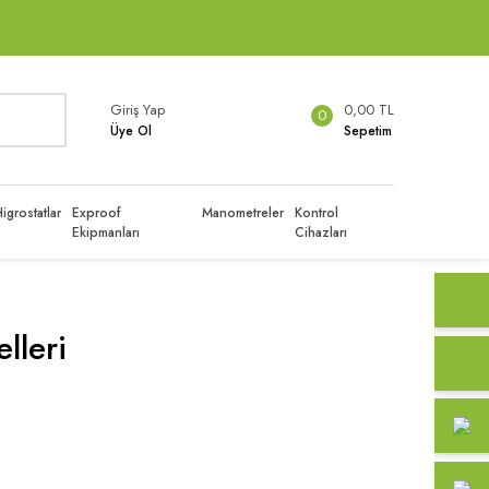
Giriş Yap
0,00 TL
0
Üye Ol
Sepetim
igrostatlar
Exproof
Manometreler
Kontrol
Ekipmanları
Cihazları
lleri