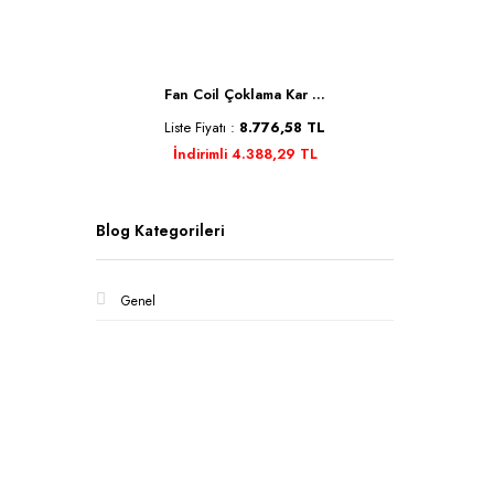
Se ...
Fan Coil Çoklama Kar ...
Kele
TL
Liste Fiyatı :
8.776,58 TL
Liste 
İndirimli 4.388,29 TL
İn
Blog Kategorileri
Genel