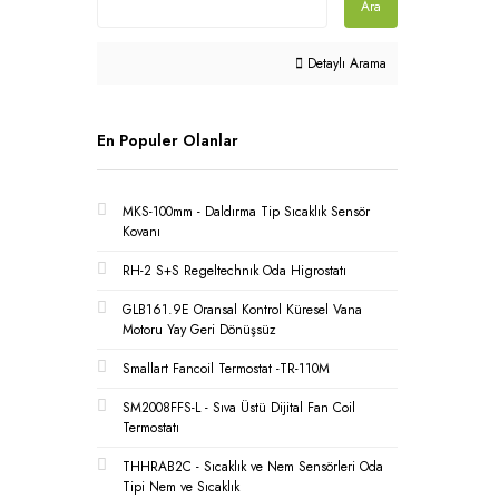
Ara
Detaylı Arama
En Populer Olanlar
MKS-100mm - Daldırma Tip Sıcaklık Sensör
Kovanı
RH-2 S+S Regeltechnık Oda Higrostatı
GLB161.9E Oransal Kontrol Küresel Vana
Motoru Yay Geri Dönüşsüz
Smallart Fancoil Termostat -TR-110M
SM2008FFS-L - Sıva Üstü Dijital Fan Coil
Termostatı
THHRAB2C - Sıcaklık ve Nem Sensörleri Oda
Tipi Nem ve Sıcaklık