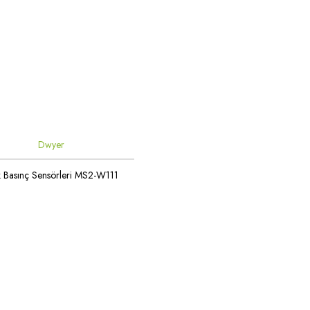
Dwyer
k Basınç Sensörleri MS2-W111