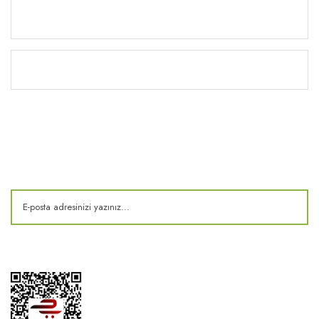
Yardım
Kitaplık
E-Bülten
Kampanya ve fırsatlardan haberdar olun!