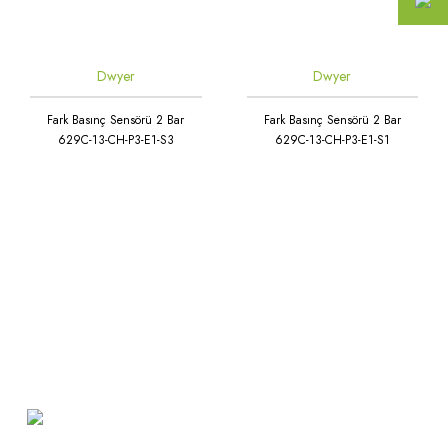
Dwyer
Dwyer
Fark Basınç Sensörü 2 Bar
Fark Basınç Sensörü 2 Bar
629C-13-CH-P3-E1-S3
629C-13-CH-P3-E1-S1
Atakent Mah. Türkler Cad.
Göktürk Sok. No: 28/A
Ümraniye / İstanbul