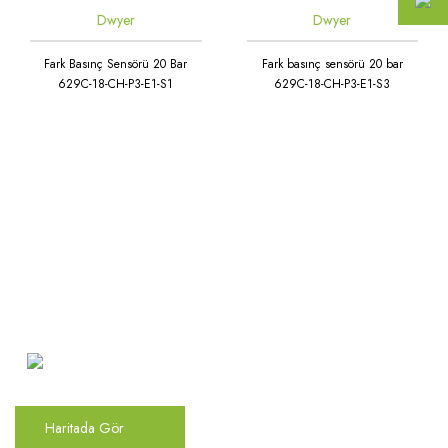
Dwyer
Dwyer
Fark Basınç Sensörü 20 Bar
Fark basınç sensörü 20 bar
629C-18-CH-P3-E1-S1
629C-18-CH-P3-E1-S3
Atakent Mah. Türkler Cad.
Göktürk Sok. No: 28/A
Ümraniye / İstanbul
Haritada Gör