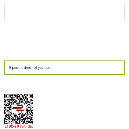
Kitaplık
E-Bülten
Kampanya ve fırsatlardan haberdar olun!