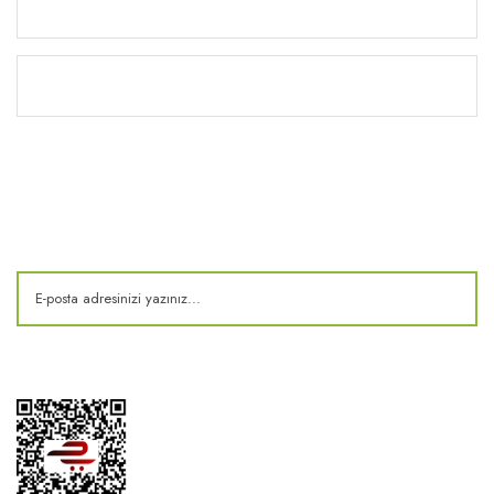
Yardım
Kitaplık
E-Bülten
Kampanya ve fırsatlardan haberdar olun!