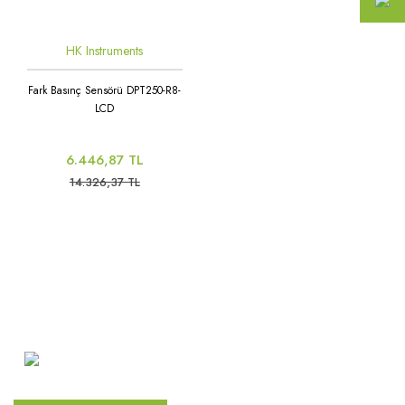
HK Instruments
Fark Basınç Sensörü DPT250-R8-
LCD
6.446,87 TL
14.326,37 TL
Atakent Mah. Türkler Cad.
Göktürk Sok. No: 28/A
Ümraniye / İstanbul