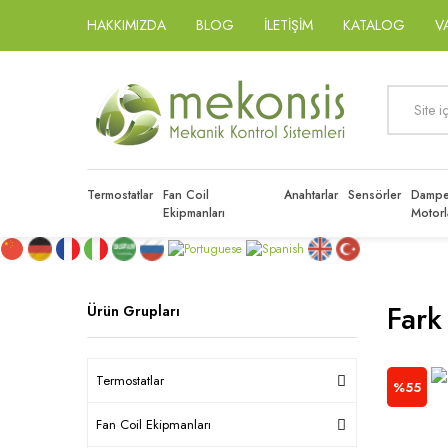
HAKKIMIZDA
BLOG
İLETİŞİM
KATALOG
V
Termostatlar
Fan Coil
Anahtarlar
Sensörler
Dampe
Ekipmanları
Motorl
Fark
Ürün Grupları
Termostatlar
%55
Fan Coil Ekipmanları