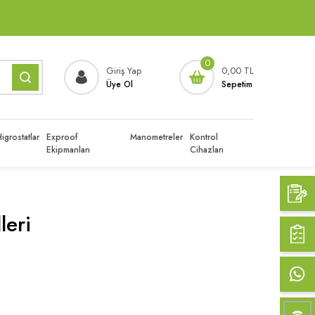
0
Giriş Yap
0,00 TL
Üye Ol
Sepetim
igrostatlar
Exproof
Manometreler
Kontrol
Ekipmanları
Cihazları
leri