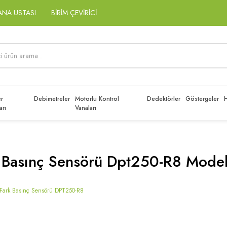
ANA USTASI
BİRİM ÇEVİRİCİ
r
Debimetreler
Motorlu Kontrol
Dedektörler
Göstergeler
H
arı
Vanaları
 Basınç Sensörü Dpt250-R8 Model