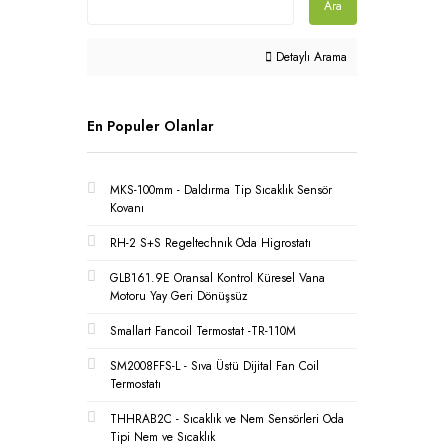
Ara
Detaylı Arama
En Populer Olanlar
MKS-100mm - Daldırma Tip Sıcaklık Sensör
Kovanı
RH-2 S+S Regeltechnık Oda Higrostatı
GLB161.9E Oransal Kontrol Küresel Vana
Motoru Yay Geri Dönüşsüz
Smallart Fancoil Termostat -TR-110M
SM2008FFS-L - Sıva Üstü Dijital Fan Coil
Termostatı
THHRAB2C - Sıcaklık ve Nem Sensörleri Oda
Tipi Nem ve Sıcaklık