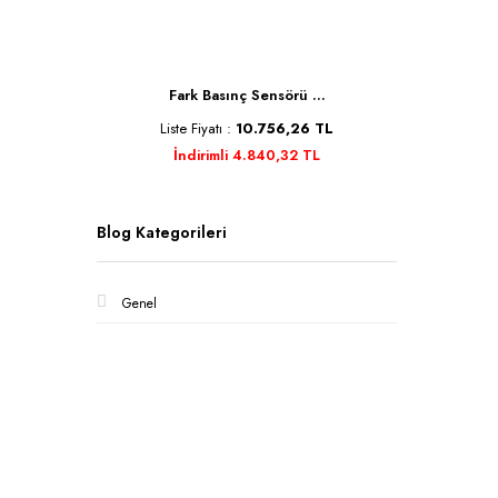
Fark Basınç Sensörü ...
United Technologies ...
ste Fiyatı :
10.756,26 TL
Liste Fiyatı :
0,00 TL
İndirimli 4.840,32 TL
Blog Kategorileri
Genel