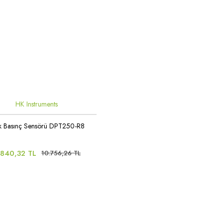
HK Instruments
k Basınç Sensörü DPT250-R8
.840,32 TL
10.756,26 TL