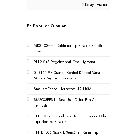
Detaylı Arama
En Populer Olanlar
MKS-100mm - Daldırma Tip Sıcaklık Sensör
Kovanı
RH-2 S+S Regeltechnık Oda Higrostatı
GLB161.9E Oransal Kontrol Küresel Vana
Motoru Yay Geri Dönüşsüz
Smallart Fancoil Termostat -TR-110M
SM2008FFS-L - Sıva Üstü Dijital Fan Coil
Termostatı
THHRAB2C - Sıcaklık ve Nem Sensörleri Oda
Tipi Nem ve Sıcaklık
THTDPE06 Sıcaklık Sensörleri Kanal Tip