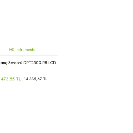
HK Instruments
asınç Sensörü DPT2500-R8-LCD
.473,55 TL
14.385,67 TL