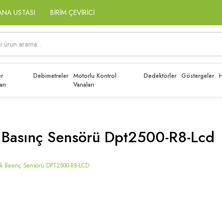
ANA USTASI
BİRİM ÇEVİRİCİ
r
Debimetreler
Motorlu Kontrol
Dedektörler
Göstergeler
H
arı
Vanaları
 Basınç Sensörü Dpt2500-R8-Lcd