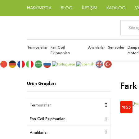
HAKKIMIZDA
BLOG
İLETİŞİM
KATALOG
V
Termostatlar
Fan Coil
Anahtarlar
Sensörler
Dampe
Ekipmanları
Motorl
Fark
Ürün Grupları
Termostatlar
%55
Fan Coil Ekipmanları
Anahtarlar