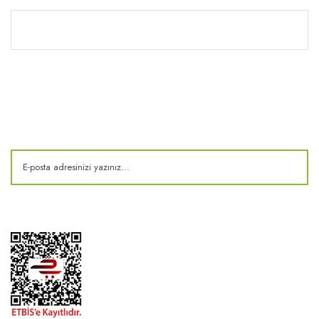
Kitaplık
E-Bülten
Kampanya ve fırsatlardan haberdar olun!