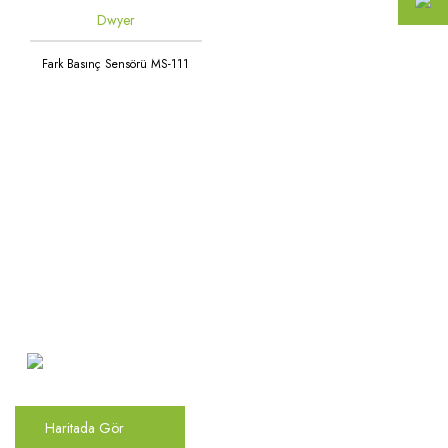
Dwyer
Fark Basınç Sensörü MS-111
Atakent Mah. Türkler Cad.
Göktürk Sok. No: 28/A
Ümraniye / İstanbul
Haritada Gör