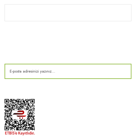
Kitaplık
E-Bülten
Kampanya ve fırsatlardan haberdar olun!