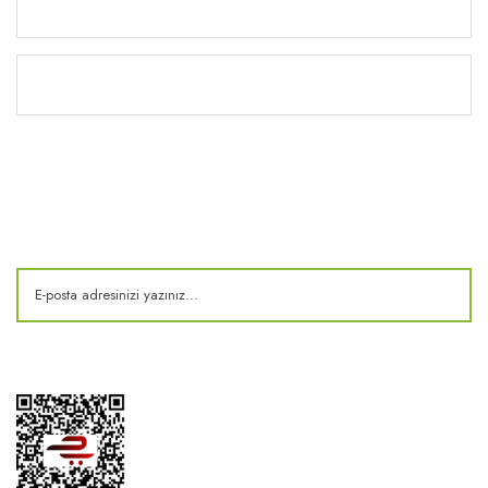
Yardım
Kitaplık
E-Bülten
Kampanya ve fırsatlardan haberdar olun!