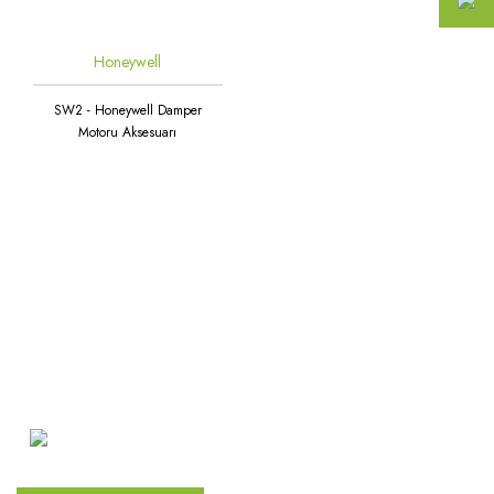
Honeywell
SW2 - Honeywell Damper
Motoru Aksesuarı
Atakent Mah. Türkler Cad.
Göktürk Sok. No: 28/A
Ümraniye / İstanbul