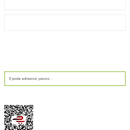
Yardım
Kitaplık
E-Bülten
Kampanya ve fırsatlardan haberdar olun!