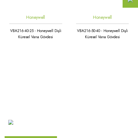
Honeywell
Honeywell
VBA216-40-25 - Honeywell Dişli
VBA216-50-40 - Honeywell Dişli
Küresel Vana Gövdesi
Küresel Vana Gövdesi
Atakent Mah. Türkler Cad.
Göktürk Sok. No: 28/A
Ümraniye / İstanbul