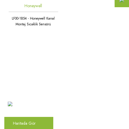
Honeywell
LF00-1B54 - Honeywell Kanal
Montaj Sıcaklık Sensörü
Atakent Mah. Türkler Cad.
Göktürk Sok. No: 28/A
Ümraniye / İstanbul
Haritada Gör