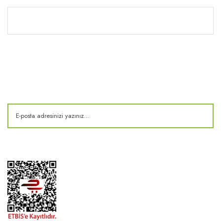
Kitaplık
E-Bülten
Kampanya ve fırsatlardan haberdar olun!