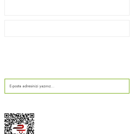
Yardım
Kitaplık
E-Bülten
Kampanya ve fırsatlardan haberdar olun!