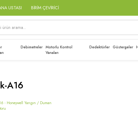
ANA USTASI
BİRİM ÇEVİRİCİ
r
Debimetreler
Motorlu Kontrol
Dedektörler
Göstergeler
H
arı
Vanaları
k-A16