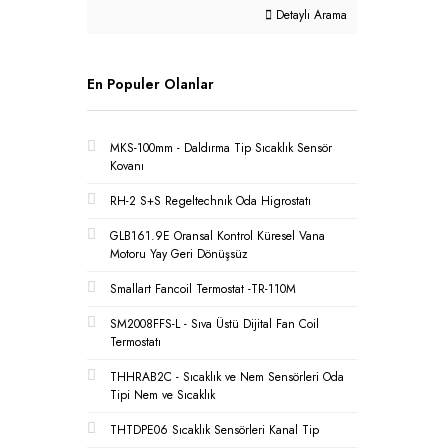
Detaylı Arama
En Populer Olanlar
MKS-100mm - Daldırma Tip Sıcaklık Sensör
Kovanı
RH-2 S+S Regeltechnık Oda Higrostatı
GLB161.9E Oransal Kontrol Küresel Vana
Motoru Yay Geri Dönüşsüz
Smallart Fancoil Termostat -TR-110M
SM2008FFS-L - Sıva Üstü Dijital Fan Coil
Termostatı
THHRAB2C - Sıcaklık ve Nem Sensörleri Oda
Tipi Nem ve Sıcaklık
THTDPE06 Sıcaklık Sensörleri Kanal Tip