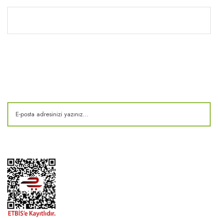
Kitaplık
E-Bülten
Kampanya ve fırsatlardan haberdar olun!