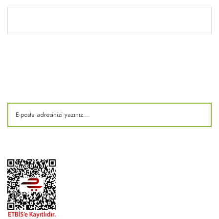
Kitaplık
E-Bülten
Kampanya ve fırsatlardan haberdar olun!