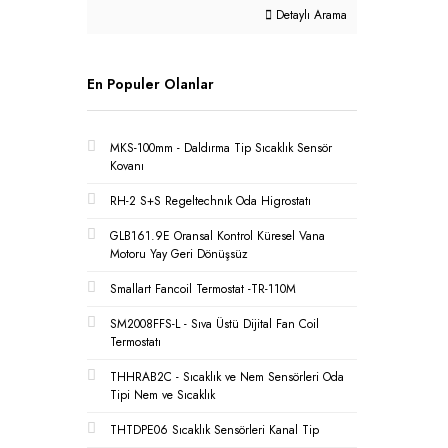
Detaylı Arama
En Populer Olanlar
MKS-100mm - Daldırma Tip Sıcaklık Sensör
Kovanı
RH-2 S+S Regeltechnık Oda Higrostatı
GLB161.9E Oransal Kontrol Küresel Vana
Motoru Yay Geri Dönüşsüz
Smallart Fancoil Termostat -TR-110M
SM2008FFS-L - Sıva Üstü Dijital Fan Coil
Termostatı
THHRAB2C - Sıcaklık ve Nem Sensörleri Oda
Tipi Nem ve Sıcaklık
THTDPE06 Sıcaklık Sensörleri Kanal Tip