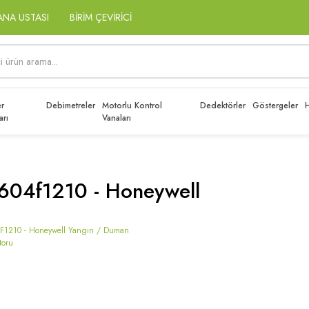
ANA USTASI
BİRİM ÇEVİRİCİ
r
Debimetreler
Motorlu Kontrol
Dedektörler
Göstergeler
H
arı
Vanaları
604f1210 - Honeywell