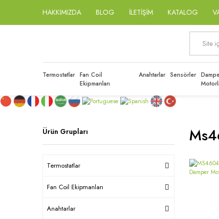
HAKKIMIZDA
BLOG
İLETİŞİM
KATALOG
V
Termostatlar
Fan Coil
Anahtarlar
Sensörler
Dampe
Ekipmanları
Motorl
Ms4
Ürün Grupları
Termostatlar
Fan Coil Ekipmanları
Anahtarlar