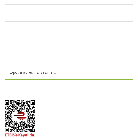
Kitaplık
E-Bülten
Kampanya ve fırsatlardan haberdar olun!