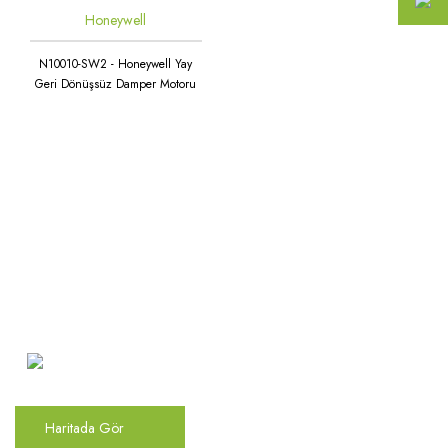
Honeywell
N10010-SW2 - Honeywell Yay
Geri Dönüşsüz Damper Motoru
Atakent Mah. Türkler Cad.
Göktürk Sok. No: 28/A
Ümraniye / İstanbul
Haritada Gör