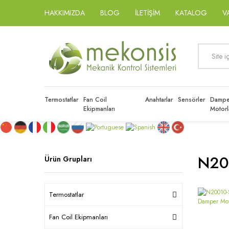
HAKKIMIZDA
BLOG
İLETİŞİM
KATALOG
V
Termostatlar
Fan Coil
Anahtarlar
Sensörler
Dampe
Ekipmanları
Motorl
N20
Ürün Grupları
Termostatlar
Fan Coil Ekipmanları