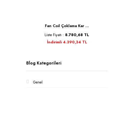
Se ...
Fan Coil Çoklama Kar ...
Kele
TL
Liste Fiyatı :
8.780,68 TL
Liste 
İndirimli 4.390,34 TL
İnd
Blog Kategorileri
Genel