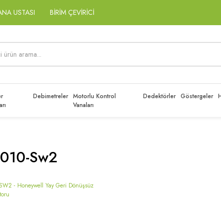
ANA USTASI
BİRİM ÇEVİRİCİ
r
Debimetreler
Motorlu Kontrol
Dedektörler
Göstergeler
H
arı
Vanaları
010-Sw2