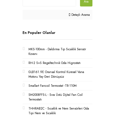
Ara
Detaylı Arama
En Populer Olanlar
MKS-100mm - Daldırma Tip Sıcaklık Sensör
Kovanı
RH-2 S+S Regeltechnık Oda Higrostatı
GLB161.9E Oransal Kontrol Küresel Vana
Motoru Yay Geri Dönüşsüz
Smallart Fancoil Termostat -TR-110M
SM2008FFS-L - Sıva Üstü Dijital Fan Coil
Termostatı
THHRAB2C - Sıcaklık ve Nem Sensörleri Oda
Tipi Nem ve Sıcaklık