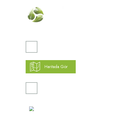
Kurumsa
Hakkımız
Vizyon
Atakent Mah. Türkler Cad.
Misyon
Göktürk Sok. No: 28/A
İletişim
Ümraniye / İstanbul
Haritada Gör
Yardım
K.V.K.K
0(216) 504 66 94
Gizlilik ve
Kargo Taki
info@mekonsis.com
Yeni Üyelik