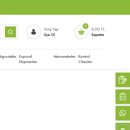
0
Giriş Yap
0,00 TL
Üye Ol
Sepetim
igrostatlar
Exproof
Manometreler
Kontrol
Ekipmanları
Cihazları