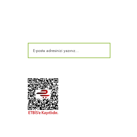
E-Bülten
Kampanya ve fırsatlardan haberdar olun!
t
k