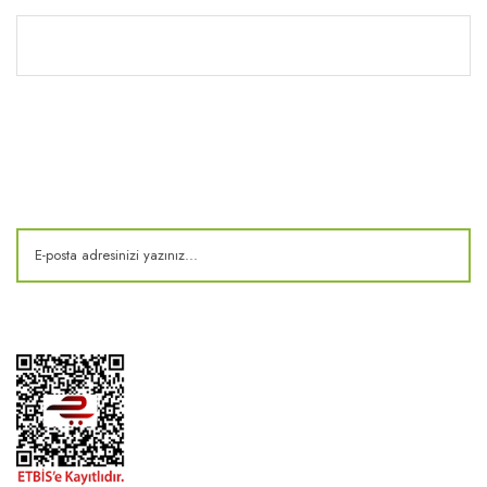
Kitaplık
E-Bülten
Kampanya ve fırsatlardan haberdar olun!