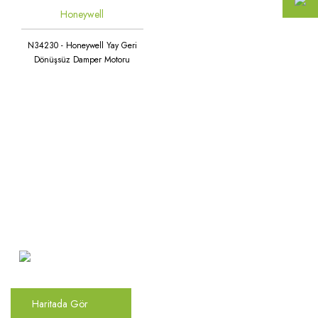
Honeywell
N34230 - Honeywell Yay Geri
Dönüşsüz Damper Motoru
Atakent Mah. Türkler Cad.
Göktürk Sok. No: 28/A
Ümraniye / İstanbul
Haritada Gör