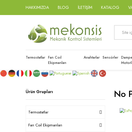
HAKKIMIZDA
BLOG
İLETİŞİM
KATALOG
V
Termostatlar
Fan Coil
Anahtarlar
Sensörler
Dampe
Ekipmanları
Motorl
No P
Ürün Grupları
Termostatlar
Fan Coil Ekipmanları