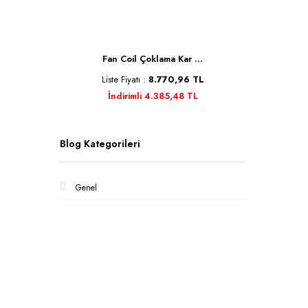
Se ...
Fan Coil Çoklama Kar ...
Kele
TL
Liste Fiyatı :
8.770,96 TL
Liste 
İndirimli 4.385,48 TL
İnd
Blog Kategorileri
Genel