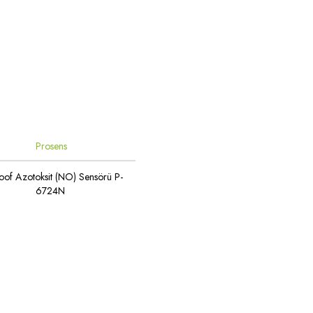
Prosens
oof Azotoksit (NO) Sensörü P-
6724N