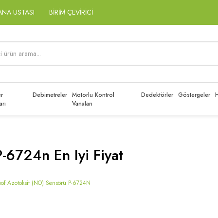
ANA USTASI
BİRİM ÇEVİRİCİ
r
Debimetreler
Motorlu Kontrol
Dedektörler
Göstergeler
H
arı
Vanaları
-6724n En Iyi Fiyat