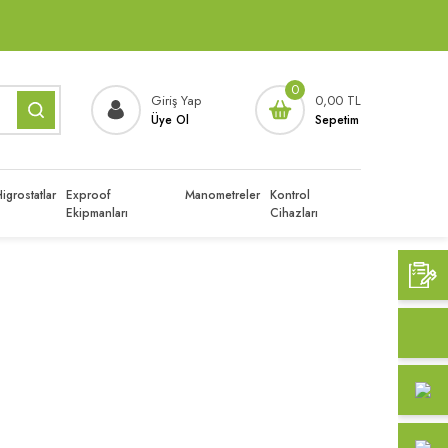
0
Giriş Yap
0,00 TL
Üye Ol
Sepetim
igrostatlar
Exproof
Manometreler
Kontrol
Ekipmanları
Cihazları