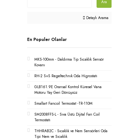
Ara
Detaylı Arama
En Populer Olanlar
MKS-100mm - Daldırma Tip Sıcaklık Sensör
Kovanı
RH-2 S+S Regeltechnık Oda Higrostatı
GLB161.9E Oransal Kontrol Küresel Vana
Motoru Yay Geri Dönüşsüz
Smallart Fancoil Termostat -TR-110M
SM2008FFS-L - Sıva Üstü Dijital Fan Coil
Termostatı
THHRAB2C - Sıcaklık ve Nem Sensörleri Oda
Tipi Nem ve Sıcaklık