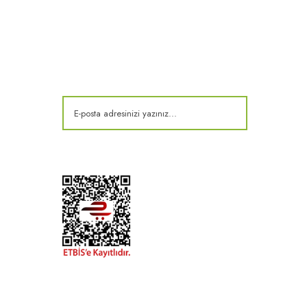
E-Bülten
Kampanya ve fırsatlardan haberdar olun!
t
k