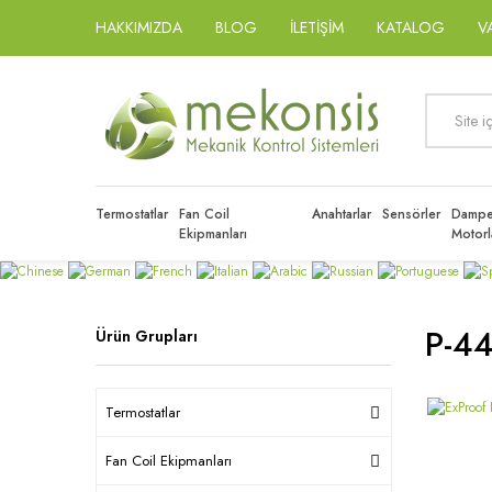
HAKKIMIZDA
BLOG
İLETİŞİM
KATALOG
V
Termostatlar
Fan Coil
Anahtarlar
Sensörler
Dampe
Ekipmanları
Motorl
P-4
Ürün Grupları
Termostatlar
Fan Coil Ekipmanları