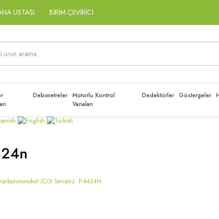
ANA USTASI
BİRİM ÇEVİRİCİ
r
Debimetreler
Motorlu Kontrol
Dedektörler
Göstergeler
H
arı
Vanaları
424n