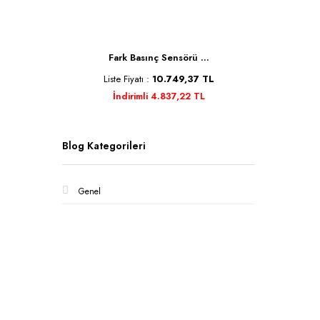
 ...
Fark Basınç Sensörü ...
Unit
37 TL
Liste Fiyatı :
10.749,37 TL
Lis
 TL
İndirimli 4.837,22 TL
Blog Kategorileri
Genel