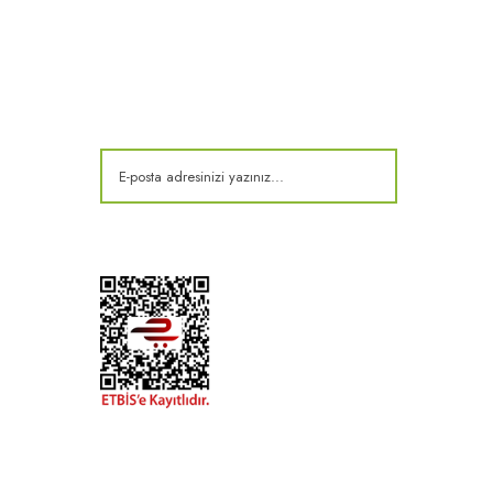
E-Bülten
Kampanya ve fırsatlardan haberdar olun!
t
k