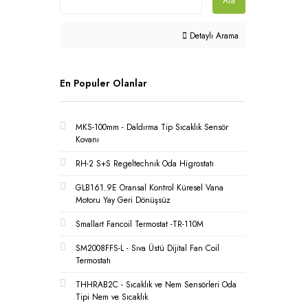
Ara
Detaylı Arama
En Populer Olanlar
MKS-100mm - Daldırma Tip Sıcaklık Sensör
Kovanı
RH-2 S+S Regeltechnık Oda Higrostatı
GLB161.9E Oransal Kontrol Küresel Vana
Motoru Yay Geri Dönüşsüz
Smallart Fancoil Termostat -TR-110M
SM2008FFS-L - Sıva Üstü Dijital Fan Coil
Termostatı
THHRAB2C - Sıcaklık ve Nem Sensörleri Oda
Tipi Nem ve Sıcaklık