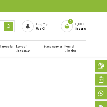
0
Giriş Yap
0,00 TL
Üye Ol
Sepetim
igrostatlar
Exproof
Manometreler
Kontrol
Ekipmanları
Cihazları