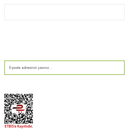
Kitaplık
E-Bülten
Kampanya ve fırsatlardan haberdar olun!