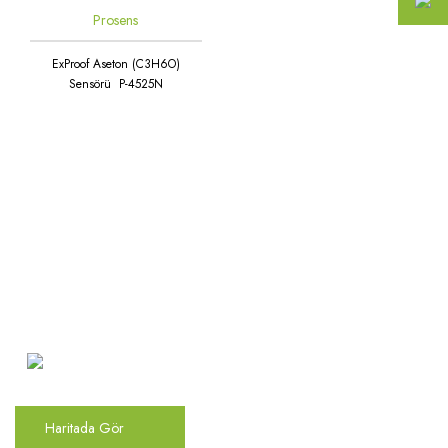
Prosens
ExProof Aseton (C3H6O)
Sensörü P-4525N
Atakent Mah. Türkler Cad.
Göktürk Sok. No: 28/A
Ümraniye / İstanbul
Haritada Gör