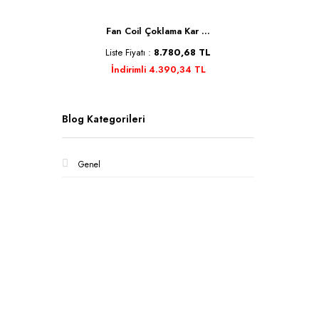
Se ...
Fan Coil Çoklama Kar ...
Kele
TL
Liste Fiyatı :
8.780,68 TL
Liste 
İndirimli 4.390,34 TL
İnd
Blog Kategorileri
Genel
Kurumsa