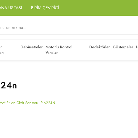
ANA USTASI
BİRİM ÇEVİRİCİ
r
Debimetreler
Motorlu Kontrol
Dedektörler
Göstergeler
H
arı
Vanaları
224n