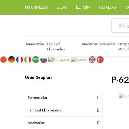
HAKKIMIZDA
BLOG
İLETİŞİM
KATALOG
V
Termostatlar
Fan Coil
Anahtarlar
Sensörler
Dampe
Ekipmanları
Motorl
P-6
Ürün Grupları
Termostatlar
Fan Coil Ekipmanları
Anahtarlar