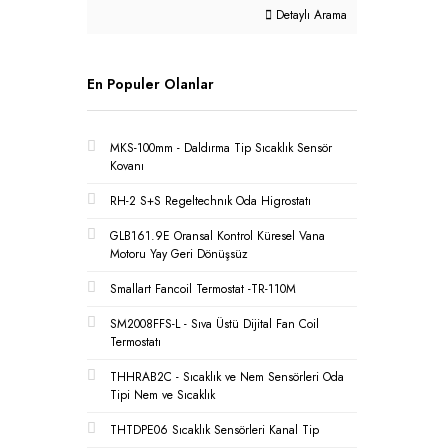
Detaylı Arama
En Populer Olanlar
MKS-100mm - Daldırma Tip Sıcaklık Sensör
Kovanı
RH-2 S+S Regeltechnık Oda Higrostatı
GLB161.9E Oransal Kontrol Küresel Vana
Motoru Yay Geri Dönüşsüz
Smallart Fancoil Termostat -TR-110M
SM2008FFS-L - Sıva Üstü Dijital Fan Coil
Termostatı
THHRAB2C - Sıcaklık ve Nem Sensörleri Oda
Tipi Nem ve Sıcaklık
THTDPE06 Sıcaklık Sensörleri Kanal Tip