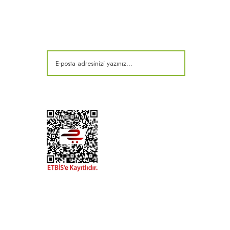
E-Bülten
Kampanya ve fırsatlardan haberdar olun!
t
k