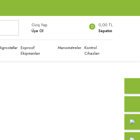
Giriş Yap
0,00 TL
0
Üye Ol
Sepetim
igrostatlar
Exproof
Manometreler
Kontrol
Ekipmanları
Cihazları