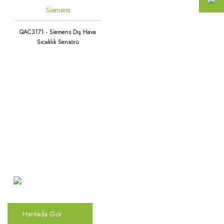
Siemens
QAC3171 - Siemens Dış Hava
Sıcaklık Sensörü
Atakent Mah. Türkler Cad.
Göktürk Sok. No: 28/A
Ümraniye / İstanbul
Haritada Gör