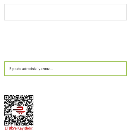
Kitaplık
E-Bülten
Kampanya ve fırsatlardan haberdar olun!