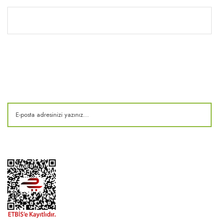
Kitaplık
E-Bülten
Kampanya ve fırsatlardan haberdar olun!