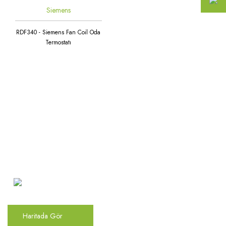
Siemens
RDF340 - Siemens Fan Coil Oda
Termostatı
Atakent Mah. Türkler Cad.
Göktürk Sok. No: 28/A
Ümraniye / İstanbul
Haritada Gör