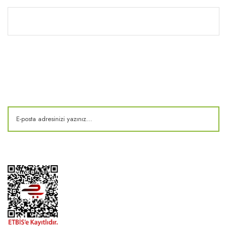
Kitaplık
E-Bülten
Kampanya ve fırsatlardan haberdar olun!