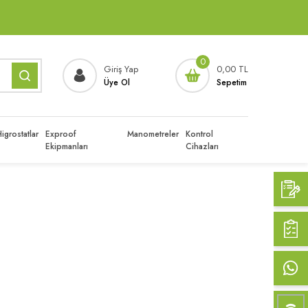
0
Giriş Yap
0,00 TL
Üye Ol
Sepetim
igrostatlar
Exproof
Manometreler
Kontrol
Ekipmanları
Cihazları