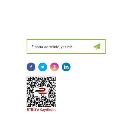
E-Bülten
Kampanya ve fırsatlardan haberdar olun!
t
k