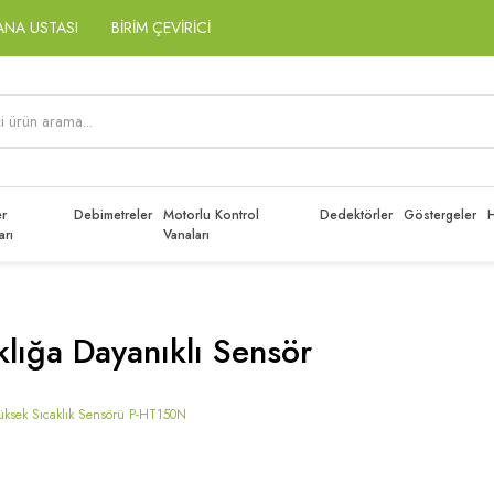
ANA USTASI
BİRİM ÇEVİRİCİ
r
Debimetreler
Motorlu Kontrol
Dedektörler
Göstergeler
H
arı
Vanaları
klığa Dayanıklı Sensör