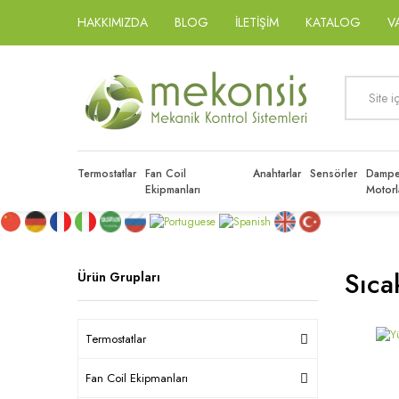
HAKKIMIZDA
BLOG
İLETİŞİM
KATALOG
V
Termostatlar
Fan Coil
Anahtarlar
Sensörler
Dampe
Ekipmanları
Motorl
Sıca
Ürün Grupları
Termostatlar
Fan Coil Ekipmanları