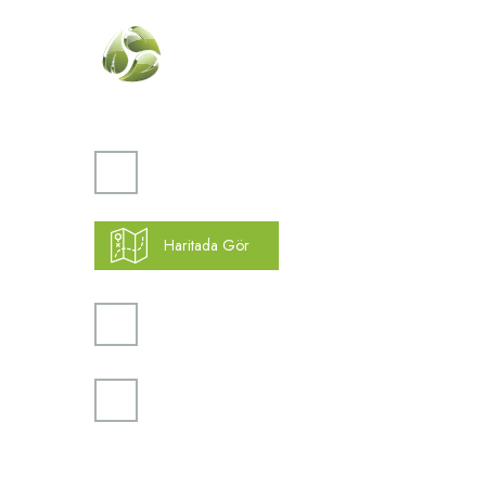
Kurumsa
Hakkımız
Vizyon
Atakent Mah. Türkler Cad.
Misyon
Göktürk Sok. No: 28/A
İletişim
Ümraniye / İstanbul
Haritada Gör
Yardım
K.V.K.K
0(216) 504 66 94
Gizlilik ve
Kargo Taki
info@mekonsis.com
Yeni Üyelik