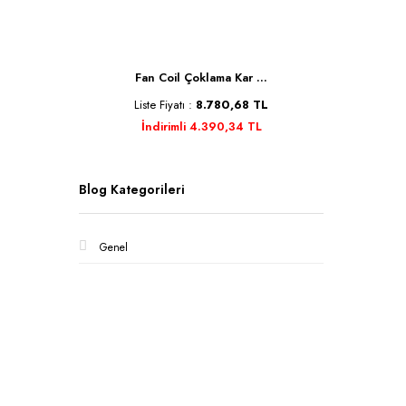
Se ...
Fan Coil Çoklama Kar ...
Kele
TL
Liste Fiyatı :
8.780,68 TL
Liste 
İndirimli 4.390,34 TL
İnd
Blog Kategorileri
Genel