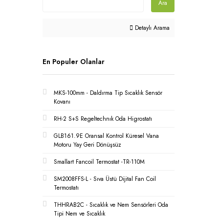
Ara
Detaylı Arama
En Populer Olanlar
MKS-100mm - Daldırma Tip Sıcaklık Sensör
Kovanı
RH-2 S+S Regeltechnık Oda Higrostatı
GLB161.9E Oransal Kontrol Küresel Vana
Motoru Yay Geri Dönüşsüz
Smallart Fancoil Termostat -TR-110M
SM2008FFS-L - Sıva Üstü Dijital Fan Coil
Termostatı
THHRAB2C - Sıcaklık ve Nem Sensörleri Oda
Tipi Nem ve Sıcaklık