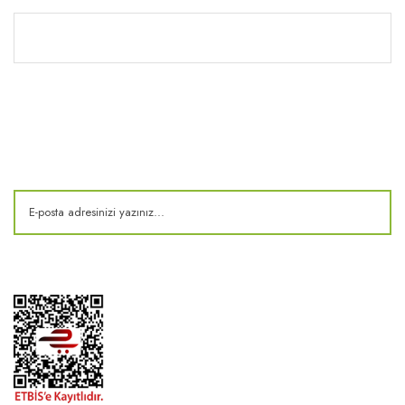
Kitaplık
E-Bülten
Kampanya ve fırsatlardan haberdar olun!