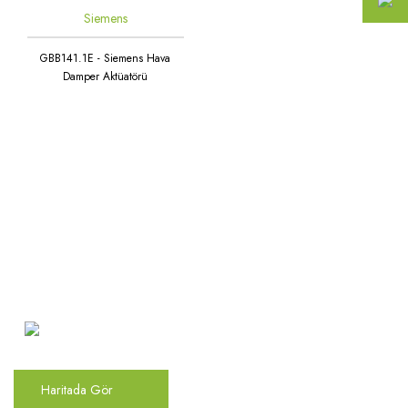
Siemens
GBB141.1E - Siemens Hava
Damper Aktüatörü
Atakent Mah. Türkler Cad.
Göktürk Sok. No: 28/A
Ümraniye / İstanbul
Haritada Gör