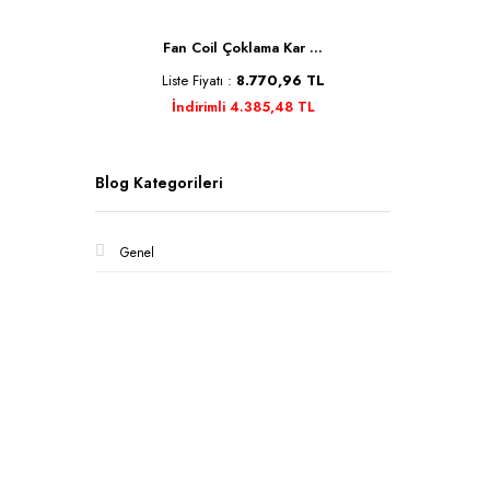
Se ...
Fan Coil Çoklama Kar ...
Kele
TL
Liste Fiyatı :
8.770,96 TL
Liste 
İndirimli 4.385,48 TL
İnd
Blog Kategorileri
Genel
Kurumsa