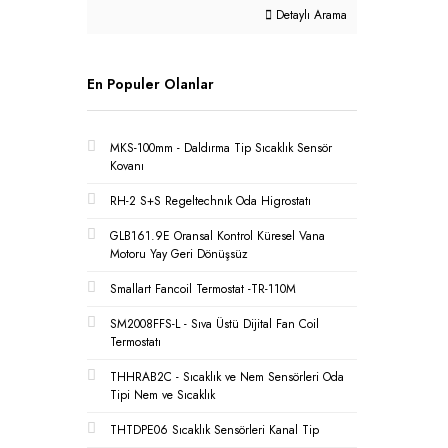
Detaylı Arama
En Populer Olanlar
MKS-100mm - Daldırma Tip Sıcaklık Sensör
Kovanı
RH-2 S+S Regeltechnık Oda Higrostatı
GLB161.9E Oransal Kontrol Küresel Vana
Motoru Yay Geri Dönüşsüz
Smallart Fancoil Termostat -TR-110M
SM2008FFS-L - Sıva Üstü Dijital Fan Coil
Termostatı
THHRAB2C - Sıcaklık ve Nem Sensörleri Oda
Tipi Nem ve Sıcaklık
THTDPE06 Sıcaklık Sensörleri Kanal Tip