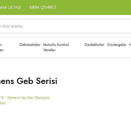
ANA USTASI
BİRİM ÇEVİRİCİ
r
Debimetreler
Motorlu Kontrol
Dedektörler
Göstergeler
H
arı
Vanaları
ens Geb Serisi