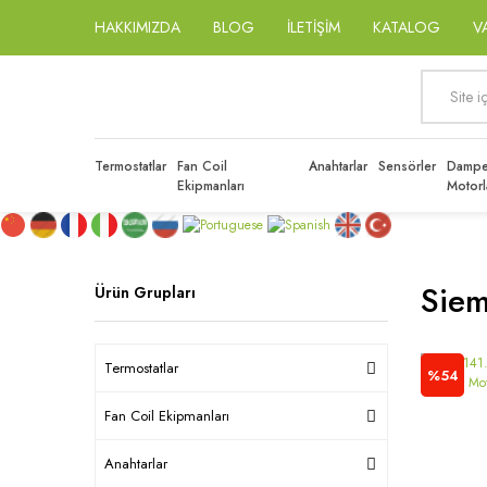
HAKKIMIZDA
BLOG
İLETİŞİM
KATALOG
V
Termostatlar
Fan Coil
Anahtarlar
Sensörler
Dampe
Ekipmanları
Motorl
Siem
Ürün Grupları
Termostatlar
%54
Fan Coil Ekipmanları
Anahtarlar