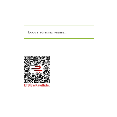
E-Bülten
Kampanya ve fırsatlardan haberdar olun!
t
k