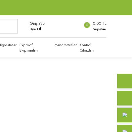
Giriş Yap
0,00 TL
0
Üye Ol
Sepetim
igrostatlar
Exproof
Manometreler
Kontrol
Ekipmanları
Cihazları