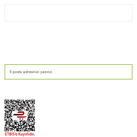
Kitaplık
E-Bülten
Kampanya ve fırsatlardan haberdar olun!