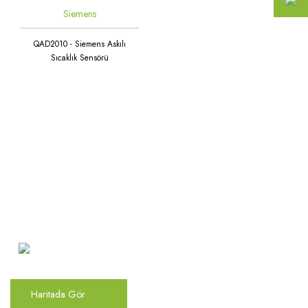
Siemens
QAD2010 - Siemens Askılı
Sıcaklık Sensörü
Atakent Mah. Türkler Cad.
Göktürk Sok. No: 28/A
Ümraniye / İstanbul
Haritada Gör