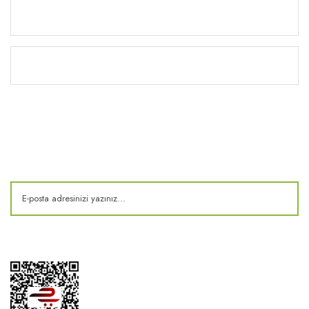
Yardım
Kitaplık
E-Bülten
Kampanya ve fırsatlardan haberdar olun!