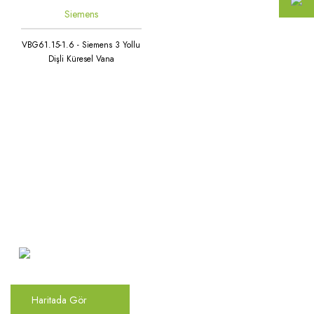
Siemens
VBG61.15-1.6 - Siemens 3 Yollu
Dişli Küresel Vana
Atakent Mah. Türkler Cad.
Göktürk Sok. No: 28/A
Ümraniye / İstanbul
Haritada Gör