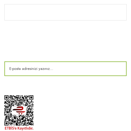
Kitaplık
E-Bülten
Kampanya ve fırsatlardan haberdar olun!