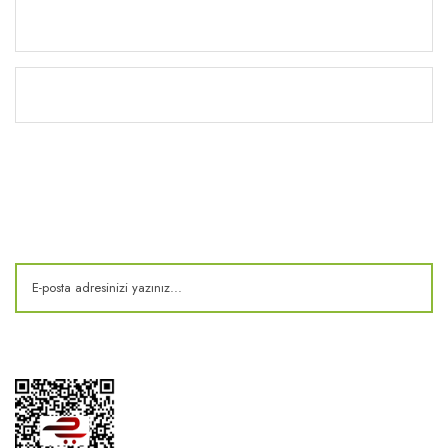
Yardım
Kitaplık
E-Bülten
Kampanya ve fırsatlardan haberdar olun!