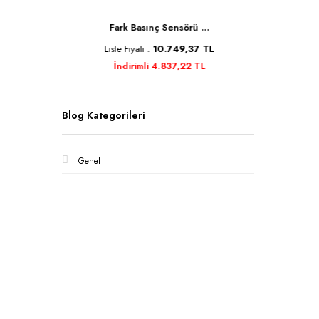
 ...
Fark Basınç Sensörü ...
Unit
37 TL
Liste Fiyatı :
10.749,37 TL
Lis
 TL
İndirimli 4.837,22 TL
Blog Kategorileri
Genel
Kurumsa