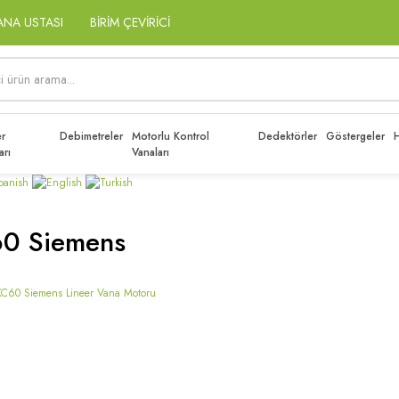
ANA USTASI
BİRİM ÇEVİRİCİ
r
Debimetreler
Motorlu Kontrol
Dedektörler
Göstergeler
H
arı
Vanaları
60 Siemens