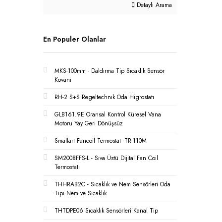
Detaylı Arama
En Populer Olanlar
MKS-100mm - Daldırma Tip Sıcaklık Sensör
Kovanı
RH-2 S+S Regeltechnık Oda Higrostatı
GLB161.9E Oransal Kontrol Küresel Vana
Motoru Yay Geri Dönüşsüz
Smallart Fancoil Termostat -TR-110M
SM2008FFS-L - Sıva Üstü Dijital Fan Coil
Termostatı
THHRAB2C - Sıcaklık ve Nem Sensörleri Oda
Tipi Nem ve Sıcaklık
THTDPE06 Sıcaklık Sensörleri Kanal Tip