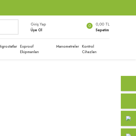
Giriş Yap
0,00 TL
0
Üye Ol
Sepetim
igrostatlar
Exproof
Manometreler
Kontrol
Ekipmanları
Cihazları