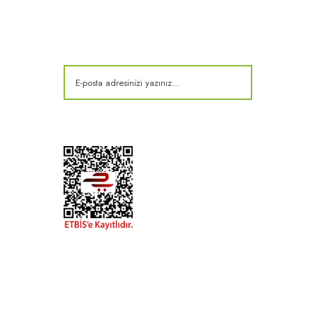
Kampanya ve fırsatlardan haberdar olun!
t
k