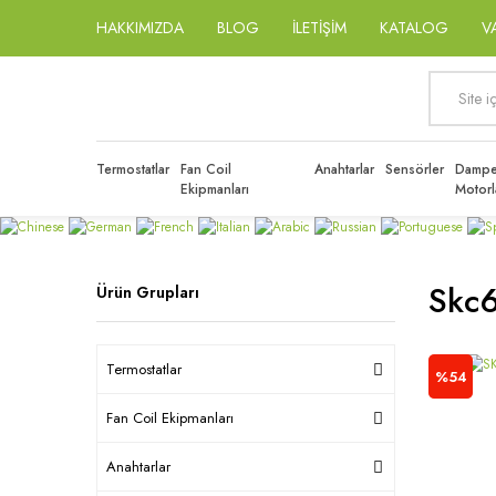
HAKKIMIZDA
BLOG
İLETİŞİM
KATALOG
V
Termostatlar
Fan Coil
Anahtarlar
Sensörler
Dampe
Ekipmanları
Motorl
Skc
Ürün Grupları
Termostatlar
%54
Fan Coil Ekipmanları
Anahtarlar